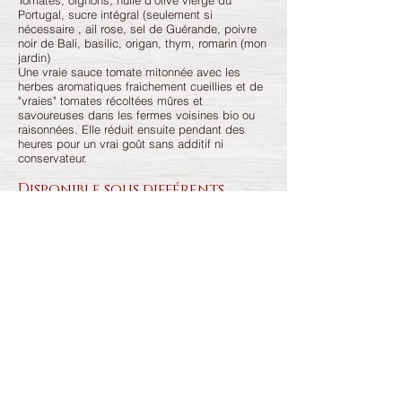
Tomates, oignons, huile d’olive vierge du
Portugal, sucre intégral (seulement si
nécessaire , ail rose, sel de Guérande, poivre
noir de Bali, basilic, origan, thym, romarin (mon
jardin)
Une vraie sauce tomate mitonnée avec les
herbes aromatiques fraichement cueillies et de
"vraies" tomates récoltées mûres et
savoureuses dans les fermes voisines bio ou
raisonnées. Elle réduit ensuite pendant des
heures pour un vrai goût sans additif ni
conservateur.
Disponible sous différents
formats* :
220ml : 3,50€
370ml : 4,80€
580ml : 7,40€
*Disponibilité des produits en fonction des stocks et des saisons
SE CONSERVE 2 ANS