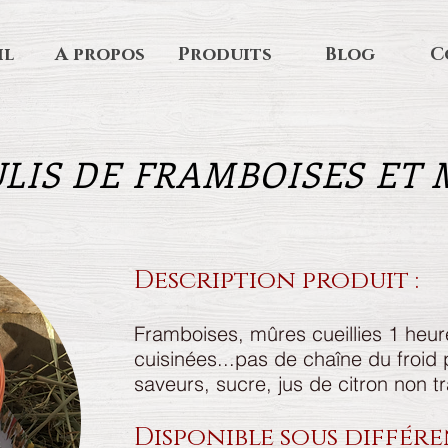
il
A propos
Produits
Blog
C
LIS DE FRAMBOISES ET
Description produit :
Framboises, mûres cueillies 1 heur
cuisinées...pas de chaîne du froid 
saveurs,
sucre,
jus de citron non tr
Disponible sous différe