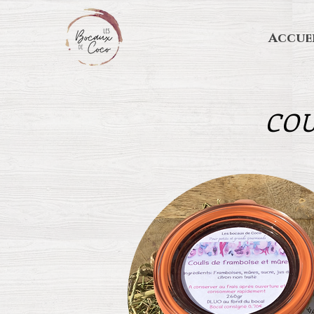
Accue
COU