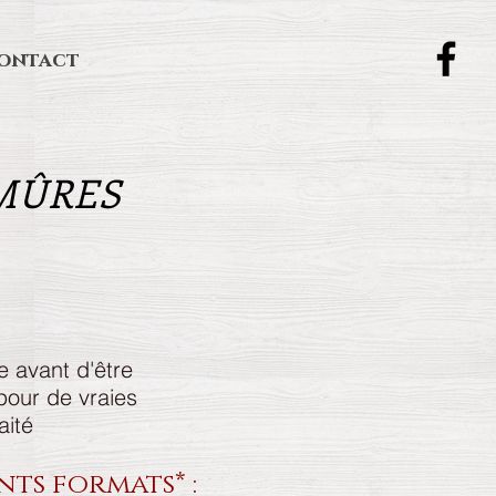
ontact
 MÛRES
e avant d'être
pour de vraies
aité
nts formats* :