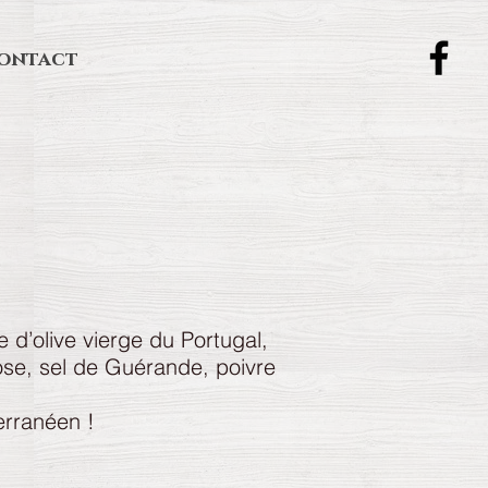
ontact
e d’olive vierge du Portugal,
rose, sel de Guérande, poivre
erranéen !